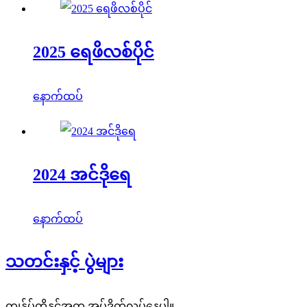
2025 ရေဖိလစ်ပိုင်
နောက်ထပ်
2024 အင်ဒိုရေ
နောက်ထပ်
သတင်းနှင့် ပွဲများ
ကျွန်ုပ်တို့နှင့်အတူ အပ်ဒိတ်လုပ်နေပါ။