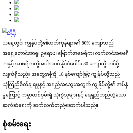
ယနေ့တွင်၊ ကျွန်ုပ်တို့၏ထုတ်ကုန်များ၏ 80% ကျော်သည်
အရှေ့တောင်အာရှ၊ ဥရောပ၊ မြောက်အမေရိက၊ လက်တင်အမေရိ
ကနှင့် အာဖရိကတို့အပါအဝင် နိုင်ငံပေါင်း 80 ကျော်သို့ တင်ပို့
လျက်ရှိသည်။ အတွေ့အကြုံ 18 နှစ်ကျော်ဖြင့် ကျွန်ုပ်တို့သည်
ယုံကြည်စိတ်ချရမှုနှင့် အရည်အသွေးအတွက် ကျွန်ုပ်တို့၏ အပ်နှံ
မှုကြောင့် ကမ္ဘာတစ်ဝှမ်းရှိ သုံးစွဲသူများနှင့် ရေရှည်တည်တံ့သော
ဆက်ဆံရေးကို ဆက်လက်တည်ဆောက်ပါသည်။
စုံစမ်းရေး