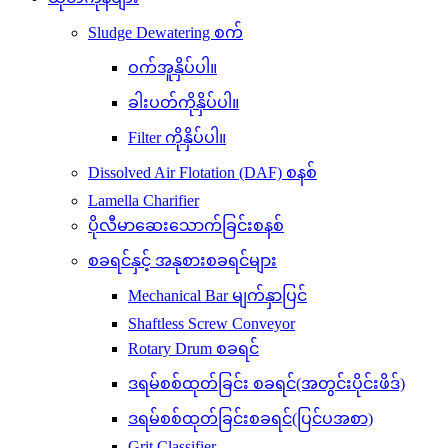
Sludge Dewatering စက်
ဝက်အူနှိပ်ပါ။
ခါးပတ်ကိုနှိပ်ပါ။
Filter ကိုနှိပ်ပါ။
Dissolved Air Flotation (DAF) စနစ်
Lamella Charifier
ပိုလီမာဆေးသောက်ခြင်းစနစ်
စခရင်နှင့် အနုစားစခရင်များ
Mechanical Bar မျက်နှာပြင်
Shaftless Screw Conveyor
Rotary Drum စခရင်
ဒရမ်စစ်ထုတ်ခြင်း စခရင်(အတွင်းပိုင်းဖိဒ်)
ဒရမ်စစ်ထုတ်ခြင်းစခရင်(ပြင်ပအစာ)
Grit Classifier