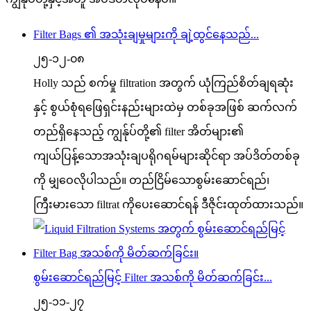
Filter Bags ၏ အသုံးချမှုများကို ချဲ့ထွင်နေသည်...
၂၅-၁၂-၀၈
Holly သည် စက်မှု filtration အတွက် ယုံကြည်စိတ်ချရဆုံး
နှင့် စွယ်စုံရဖြေရှင်းနည်းများထဲမှ တစ်ခုအဖြစ် ဆက်လက်
တည်ရှိနေသည့် ကျွန်ုပ်တို့၏ filter အိတ်များ၏
ကျယ်ပြန့်သောအသုံးချပရိုဂရမ်များဆိုင်ရာ အပ်ဒိတ်တစ်ခု
ကို မျှဝေလိုပါသည်။ တည်ငြိမ်သောစွမ်းဆောင်ရည်၊
ကြီးမားသော filtrat ကိုပေးဆောင်ရန် ဒီဇိုင်းထုတ်ထားသည်။
စွမ်းဆောင်ရည်မြင့် Filter အသစ်ကို မိတ်ဆက်ခြင်း...
၂၅-၁၁-၂၇