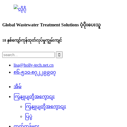
Global Wastewater Treatment Solutions ပံ့ပိုးပေးသူ
18 နှစ်ကျော်ကုန်ထုတ်လုပ်မှုကျွမ်းကျင်
lisa@holly-tech.net.cn
၈၆-၅၁၀-၈၇၂၂၉၉၀၇
အိမ်
ကြှနျုပျတို့အကွောငျး
ကြှနျုပျတို့အကွောငျး
ပြပွဲ
ထုတ်ကုန်များ