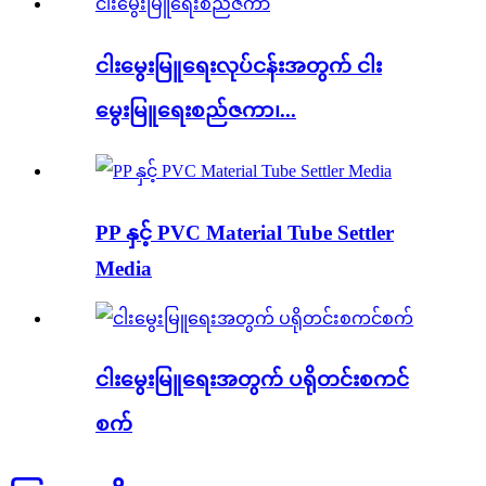
ငါးမွေးမြူရေးလုပ်ငန်းအတွက် ငါး
မွေးမြူရေးစည်ဇကာ၊...
PP နှင့် PVC Material Tube Settler
Media
ငါးမွေးမြူရေးအတွက် ပရိုတင်းစကင်
စက်