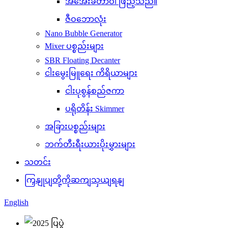
အအေးခံတာဝါ ဖြည့်သည်။
ဇီဝဘောလုံး
Nano Bubble Generator
Mixer ပစ္စည်းများ
SBR Floating Decanter
ငါးမွေးမြူရေး ကိရိယာများ
ငါးပုစွန်စည်ဇကာ
ပရိုတိန်း Skimmer
အခြားပစ္စည်းများ
ဘက်တီးရီးယားပိုးမွှားများ
သတင်း
ကြှနျုပျတို့ကိုဆကျသှယျရနျ
English