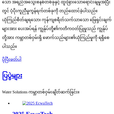
သော အရည်အသွေးစနစ်တစ်ခုနှင့် ထူးခြားသောရောင်းချမှုအပြီး
တွင် ပံ့ပိုးကူညီမှုကွန်ရက်တစ်ခုကို တည်ထောင်ခဲ့ပါသည်။
ယုံကြည်စိတ်ချရသော၊ ကုန်ကျစရိတ်သက်သာသော ဖြေရှင်းချက်
များအား ပေးအပ်ရန် ကျွန်ုပ်တို့၏ကတိကဝတ်ပြုမှုသည် ကျွန်ုပ်
တို့အား ကမ္ဘာတစ်ဝှမ်းရှိ ဖောက်သည်များ၏ယုံကြည်မှုကို ရရှိစေ
ပါသည်။
ပိုပြီးဖတ်ပါ
ပြပွဲများ
Water Solutions ကမ္ဘာတစ်ဝှမ်းချိတ်ဆက်ခြင်း။
2025 EcwaTech