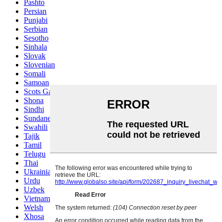
Pashto
Persian
Punjabi
Serbian
Sesotho
Sinhala
Slovak
Slovenian
Somali
Samoan
Scots Gaelic
Shona
Sindhi
Sundanese
Swahili
Tajik
Tamil
Telugu
Thai
Ukrainian
Urdu
Uzbek
Vietnamese
Welsh
Xhosa