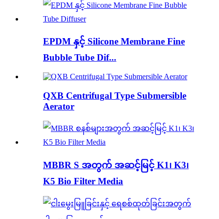
EPDM နှင့် Silicone Membrane Fine
Bubble Tube Dif...
QXB Centrifugal Type Submersible
Aerator
MBBR S အတွက် အဆင့်မြင့် K1၊ K3၊
K5 Bio Filter Media