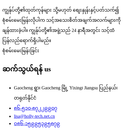
ကျွန်ုပ်တို့၏ထုတ်ကုန်များ သို့မဟုတ် စျေးနှုန်းနှင့်ပတ်သက်၍
စုံစမ်းမေးမြန်းလိုပါက သင့်အသေးစိတ်အချက်အလက်များကို
ချန်ထားခဲ့ပါ။ ကျွန်ုပ်တို့၏အဖွဲ့သည် 24 နာရီအတွင်း သင့်ထံ
ပြန်လည်ရောက်ရှိပါမည်။
စုံစမ်းမေးမြန်းခြင်း
ဆက်သွယ်ရန်
us
Gaocheng ရွာ၊ Gaocheng မြို့ Yixing၊ Jiangsu ပြည်နယ်၊
တရုတ်နိုင်ငံ
၈၆-၅၁၀-၈၇၂၂၉၉၀၇
lisa@holly-tech.net.cn
ဝ၈၆-၁၅၉၉၅၃၉၅၈၇၉