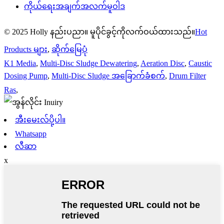
ကိုယ်ရေးအချက်အလက်မူဝါဒ
© 2025 Holly နည်းပညာ။ မူပိုင်ခွင့်ကိုလက်ဝယ်ထားသည်။
Hot
Products များ
,
ဆိုက်မြေပုံ
K1 Media
,
Multi-Disc Sludge Dewatering
,
Aeration Disc
,
Caustic
Dosing Pump
,
Multi-Disc Sludge အခြောက်ခံစက်
,
Drum Filter
Ras
,
အီးမေးလ်ပို့ပါ။
Whatsapp
လီဆာ
x