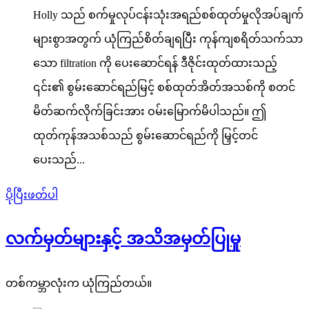
Holly သည် စက်မှုလုပ်ငန်းသုံးအရည်စစ်ထုတ်မှုလိုအပ်ချက်
များစွာအတွက် ယုံကြည်စိတ်ချရပြီး ကုန်ကျစရိတ်သက်သာ
သော filtration ကို ပေးဆောင်ရန် ဒီဇိုင်းထုတ်ထားသည့်
၎င်း၏ စွမ်းဆောင်ရည်မြင့် စစ်ထုတ်အိတ်အသစ်ကို စတင်
မိတ်ဆက်လိုက်ခြင်းအား ဝမ်းမြောက်မိပါသည်။ ဤ
ထုတ်ကုန်အသစ်သည် စွမ်းဆောင်ရည်ကို မြှင့်တင်
ပေးသည်...
ပိုပြီးဖတ်ပါ
လက်မှတ်များနှင့် အသိအမှတ်ပြုမှု
တစ်ကမ္ဘာလုံးက ယုံကြည်တယ်။