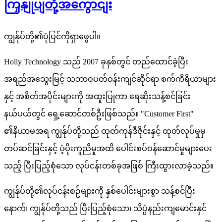
ကြှနျုပျတို့အကွောငျး
ကျွန်ုပ်တို့၏ပုံပြင်ကိုရှာဖွေပါ။
Holly Technology သည် 2007 ခုနှစ်တွင် တည်ထောင်ခဲ့ပြီး
အရည်အသွေးမြင့် သဘာဝပတ်ဝန်းကျင်ဆိုင်ရာ စက်ကိရိယာများ
နှင့် အစိတ်အပိုင်းများကို အထူးပြုကာ ရေဆိုးသန့်စင်ခြင်း
နယ်ပယ်တွင် ရှေ့ဆောင်တစ်ဦးဖြစ်သည်။ "Customer First"
၏နိယာမအရ ကျွန်ုပ်တို့သည် ထုတ်ကုန်ဒီဇိုင်းနှင့် ထုတ်လုပ်မှုမှ
တပ်ဆင်ခြင်းနှင့် ပံ့ပိုးကူညီမှုအထိ ပေါင်းစပ်ဝန်ဆောင်မှုများပေး
သည့် ပြီးပြည့်စုံသော လုပ်ငန်းတစ်ခုအဖြစ် ကြီးထွားလာခဲ့သည်။
ကျွန်ုပ်တို့၏လုပ်ငန်းစဉ်များကို နှစ်ပေါင်းများစွာ သန့်စင်ပြီး
နောက်၊ ကျွန်ုပ်တို့သည် ပြီးပြည့်စုံသော၊ သိပ္ပံနည်းကျမောင်းနှင်