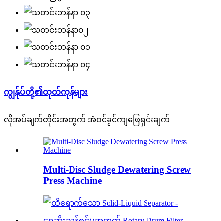
ကျွန်ုပ်တို့၏ထုတ်ကုန်များ
လိုအပ်ချက်တိုင်းအတွက် အံဝင်ခွင်ကျဖြေရှင်းချက်
Multi-Disc Sludge Dewatering Screw
Press Machine