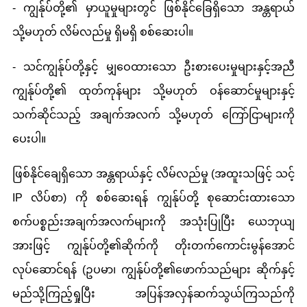
- ကျွန်ုပ်တို့၏ မှာယူမှုများတွင် ဖြစ်နိုင်ခြေရှိသော အန္တရာယ်
သို့မဟုတ် လိမ်လည်မှု ရှိမရှိ စစ်ဆေးပါ။
- သင်ကျွန်ုပ်တို့နှင့် မျှဝေထားသော ဦးစားပေးမှုများနှင့်အညီ
ကျွန်ုပ်တို့၏ ထုတ်ကုန်များ သို့မဟုတ် ဝန်ဆောင်မှုများနှင့်
သက်ဆိုင်သည့် အချက်အလက် သို့မဟုတ် ကြော်ငြာများကို
ပေးပါ။
ဖြစ်နိုင်ချေရှိသော အန္တရာယ်နှင့် လိမ်လည်မှု (အထူးသဖြင့် သင့်
IP လိပ်စာ) ကို စစ်ဆေးရန် ကျွန်ုပ်တို့ စုဆောင်းထားသော
စက်ပစ္စည်းအချက်အလက်များကို အသုံးပြုပြီး ယေဘုယျ
အားဖြင့် ကျွန်ုပ်တို့၏ဆိုက်ကို တိုးတက်ကောင်းမွန်အောင်
လုပ်ဆောင်ရန် (ဥပမာ၊ ကျွန်ုပ်တို့၏ဖောက်သည်များ ဆိုက်နှင့်
မည်သို့ကြည့်ရှုပြီး အပြန်အလှန်ဆက်သွယ်ကြသည်ကို