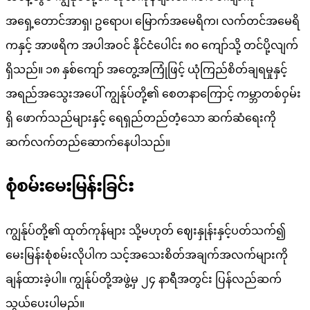
အရှေ့တောင်အာရှ၊ ဥရောပ၊ မြောက်အမေရိက၊ လက်တင်အမေရိ
ကနှင့် အာဖရိက အပါအဝင် နိုင်ငံပေါင်း ၈၀ ကျော်သို့ တင်ပို့လျက်
ရှိသည်။ ၁၈ နှစ်ကျော် အတွေ့အကြုံဖြင့် ယုံကြည်စိတ်ချရမှုနှင့်
အရည်အသွေးအပေါ် ကျွန်ုပ်တို့၏ စေတနာကြောင့် ကမ္ဘာတစ်ဝှမ်း
ရှိ ဖောက်သည်များနှင့် ရေရှည်တည်တံ့သော ဆက်ဆံရေးကို
ဆက်လက်တည်ဆောက်နေပါသည်။
စုံစမ်းမေးမြန်းခြင်း
ကျွန်ုပ်တို့၏ ထုတ်ကုန်များ သို့မဟုတ် ဈေးနှုန်းနှင့်ပတ်သက်၍
မေးမြန်းစုံစမ်းလိုပါက သင့်အသေးစိတ်အချက်အလက်များကို
ချန်ထားခဲ့ပါ။ ကျွန်ုပ်တို့အဖွဲ့မှ ၂၄ နာရီအတွင်း ပြန်လည်ဆက်
သွယ်ပေးပါမည်။