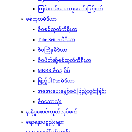
ကြမ်းတမ်းသော ပူဖောင်းဖြန့်စက်
စစ်ထုတ်မီဒီယာ
ဇီဝစစ်ထုတ်ကိရိယာ
Tube Settler မီဒီယာ
ဇီဝကြိုးမီဒီယာ
ဇီဝပိတ်ဆို့စစ်ထုတ်ကိရိယာ
MBBR ဇီဝချစ်ပ်
ဖြည့်ပါ Pac မီဒီယာ
အအေးပေးမျှော်စင် ဖြည့်သွင်းခြင်း
ဇီဝဘောလုံး
နာနိုပူဖောင်းထုတ်လုပ်စက်
ရောနှောပစ္စည်းများ