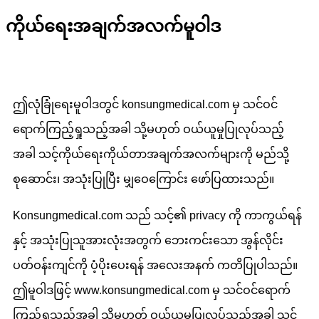
ကိုယ်ရေးအချက်အလက်မူဝါဒ
ဤလုံခြုံရေးမူဝါဒတွင် konsungmedical.com မှ သင်ဝင်
ရောက်ကြည့်ရှုသည့်အခါ သို့မဟုတ် ဝယ်ယူမှုပြုလုပ်သည့်
အခါ သင့်ကိုယ်ရေးကိုယ်တာအချက်အလက်များကို မည်သို့
စုဆောင်း၊ အသုံးပြုပြီး မျှဝေကြောင်း ဖော်ပြထားသည်။
Konsungmedical.com သည် သင့်၏ privacy ကို ကာကွယ်ရန်
နှင့် အသုံးပြုသူအားလုံးအတွက် ဘေးကင်းသော အွန်လိုင်း
ပတ်ဝန်းကျင်ကို ပံ့ပိုးပေးရန် အလေးအနက် ကတိပြုပါသည်။
ဤမူဝါဒဖြင့် www.konsungmedical.com မှ သင်ဝင်ရောက်
ကြည့်ရှုသည့်အခါ သို့မဟုတ် ဝယ်ယူမှုပြုလုပ်သည့်အခါ သင့်