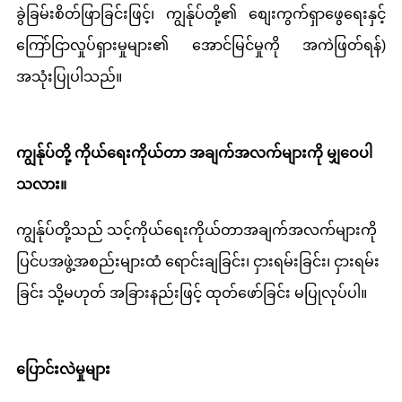
ခွဲခြမ်းစိတ်ဖြာခြင်းဖြင့်၊ ကျွန်ုပ်တို့၏ စျေးကွက်ရှာဖွေရေးနှင့်
ကြော်ငြာလှုပ်ရှားမှုများ၏ အောင်မြင်မှုကို အကဲဖြတ်ရန်)
အသုံးပြုပါသည်။
ကျွန်ုပ်တို့ ကိုယ်ရေးကိုယ်တာ အချက်အလက်များကို မျှဝေပါ
သလား။
ကျွန်ုပ်တို့သည် သင့်ကိုယ်ရေးကိုယ်တာအချက်အလက်များကို
ပြင်ပအဖွဲ့အစည်းများထံ ရောင်းချခြင်း၊ ငှားရမ်းခြင်း၊ ငှားရမ်း
ခြင်း သို့မဟုတ် အခြားနည်းဖြင့် ထုတ်ဖော်ခြင်း မပြုလုပ်ပါ။
ပြောင်းလဲမှုများ