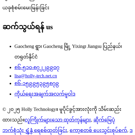
ယခုစုံစမ်းမေးမြန်းခြင်း
ဆက်သွယ်ရန်
us
Gaocheng ရွာ၊ Gaocheng မြို့ Yixing၊ Jiangsu ပြည်နယ်၊
တရုတ်နိုင်ငံ
၈၆-၅၁၀-၈၇၂၂၉၉၀၇
lisa@holly-tech.net.cn
၈၆-၁၅၉၉၅၃၉၅၈၇၉
ကိုယ်ရေးအချက်အလက်မူဝါဒ
© ၂၀၂၅ Holly Technology။ မူပိုင်ခွင့်အားလုံးကို သိမ်းဆည်း
ထားသည်။
လူကြိုက်များသော ထုတ်ကုန်များ
,
ဆိုက်မြေပုံ
ဘက်စုံသုံး ရွှံ့နွံ ရေစစ်ထုတ်ခြင်း
,
ကော့စတစ် ပေးသွင်းစုပ်စက်
,
ဒ