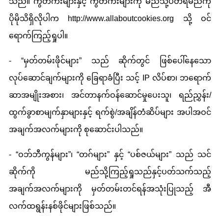
သည်။ ကွတ်ကီးများနှင့် ကွတ်ကီးများကို မည်သို့ပိတ်ရမည်ကို
ပိုမိုသိရှိလိုပါက http://www.allaboutcookies.org သို့ ဝင်
ရောက်ကြည့်ရှုပါ။
- “မှတ်တမ်းဖိုင်များ” သည် ဆိုက်တွင် ဖြစ်ပေါ်နေသော
လုပ်ဆောင်ချက်များကို ခြေရာခံပြီး သင့် IP လိပ်စာ၊ ဘရောက်
ဆာအမျိုးအစား၊ အင်တာနက်ဝန်ဆောင်မှုပေးသူ၊ ရည်ညွှန်း/
ထွက်ခွာစာမျက်နှာများနှင့် ရက်စွဲ/အချိန်တံဆိပ်များ အပါအဝင်
အချက်အလက်များကို စုဆောင်းပါသည်။
- “ဝဘ်ဘီကွန်များ”၊ “တဂ်များ” နှင့် “ပစ်ဇယ်များ” သည် သင်
ဆိုက်ကို မည်သို့ကြည့်ရှုသည်နှင့်ပတ်သက်သည့်
အချက်အလက်များကို မှတ်တမ်းတင်ရန်အသုံးပြုသည့် အီ
လက်ထရွန်းနစ်ဖိုင်များဖြစ်သည်။