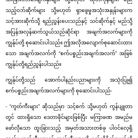
သည့်ဝဘ်ဆိုက်များ သို့မဟုတ် ရှာဖွေမှုအသုံးအနှုန်းများက
သင့်အားဆိုက်သို့ ရည်ညွှန်းပေးသည်နှင့် သင်ဆိုက်နှင့် မည်သို့
အပြန်အလှန်ဆက်သွယ်သည်ဆိုင်ရာ အချက်အလက်များကို
ကျွန်ုပ်တို့ စုဆောင်းပါသည်။ ဤအလိုအလျောက်စုဆောင်းထား
သော အချက်အလက်ကို “စက်ပစ္စည်းအချက်အလက်” အဖြစ်
ကျွန်ုပ်တို့ရည်ညွှန်းပါသည်။
ကျွန်ုပ်တို့သည် အောက်ပါနည်းပညာများကို အသုံးပြု၍
စက်ပစ္စည်းအချက်အလက်များကို စုဆောင်းပါသည်-
- “ကွတ်ကီးများ” ဆိုသည်မှာ သင့်စက် သို့မဟုတ် ကွန်ပျူတာ
တွင် ထားရှိသော ဒေတာဖိုင်များဖြစ်ပြီး မကြာခဏ အမည်မ
ဖော်လိုသော ထူးခြားသည့် အမှတ်အသားတစ်ခု ပါဝင်လေ့ရှိ