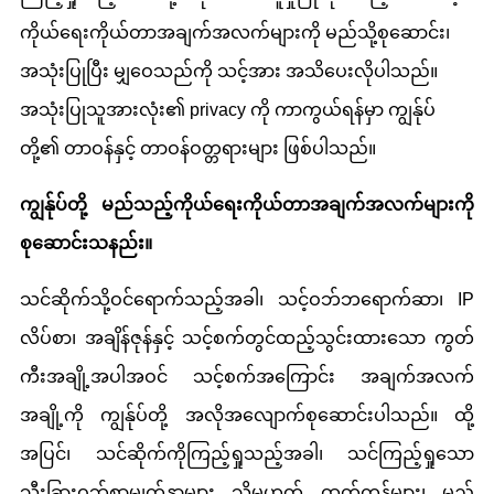
ကိုယ်ရေးကိုယ်တာအချက်အလက်များကို မည်သို့စုဆောင်း၊
အသုံးပြုပြီး မျှဝေသည်ကို သင့်အား အသိပေးလိုပါသည်။
အသုံးပြုသူအားလုံး၏ privacy ကို ကာကွယ်ရန်မှာ ကျွန်ုပ်
တို့၏ တာဝန်နှင့် တာဝန်ဝတ္တရားများ ဖြစ်ပါသည်။
ကျွန်ုပ်တို့ မည်သည့်ကိုယ်ရေးကိုယ်တာအချက်အလက်များကို
စုဆောင်းသနည်း။
သင်ဆိုက်သို့ဝင်ရောက်သည့်အခါ၊ သင့်ဝဘ်ဘရောက်ဆာ၊ IP
လိပ်စာ၊ အချိန်ဇုန်နှင့် သင့်စက်တွင်ထည့်သွင်းထားသော ကွတ်
ကီးအချို့အပါအဝင် သင့်စက်အကြောင်း အချက်အလက်
အချို့ကို ကျွန်ုပ်တို့ အလိုအလျောက်စုဆောင်းပါသည်။ ထို့
အပြင်၊ သင်ဆိုက်ကိုကြည့်ရှုသည့်အခါ၊ သင်ကြည့်ရှုသော
သီးခြားဝဘ်စာမျက်နှာများ သို့မဟုတ် ထုတ်ကုန်များ၊ မည်