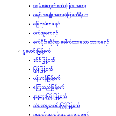
ဒရမ်စစ်ထုတ်စက် (ပြင်ပအစာ)
ဂရစ် အမျိုးအစားခွဲခြားကိရိယာ
ခြေလှမ်းစခရင်
ဝက်အူစကရင်
စက်ပိုင်းဆိုင်ရာ ခေါက်ထားသော ဘားစခရင်
ပူဖောင်းဖြန့်စက်
ဒစ်စ်ဖြန့်စက်
ပြွန်ဖြန့်စက်
ပန်းကန်ဖြန့်စက်
ကြွေထည်ဖြန့်စက်
နာနိုဘူးပြွန် ဖြန့်စက်
သံမဏိပူဖောင်းပြွန်ဖြန့်စက်
ခရုပတ်ရောစပ်လေအေးပေးစက်