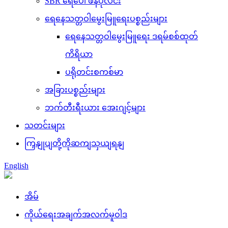
SBR ရေပေါ် ဖန်ပုလင်း
ရေနေသတ္တဝါမွေးမြူရေးပစ္စည်းများ
ရေနေသတ္တဝါမွေးမြူရေး ဒရမ်စစ်ထုတ်
ကိရိယာ
ပရိုတင်းစကစ်မာ
အခြားပစ္စည်းများ
ဘက်တီးရီးယား အေးဂျင့်များ
သတင်းများ
ကြှနျုပျတို့ကိုဆကျသှယျရနျ
English
အိမ်
ကိုယ်ရေးအချက်အလက်မူဝါဒ