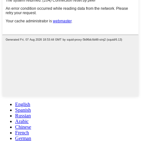
English
Spanish
Russian
Arabic
Chinese
French
German