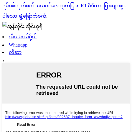
ရမ်စစ်ထုတ်စက်
,
လေဝင်လေထွက်ပြား
,
K1 မီဒီယာ
,
ပြားများစွာ
ပါသော ရွှံ့ခြောက်စက်
,
အီးမေးလ်ပို့ပါ
Whatsapp
လီဆာ
x