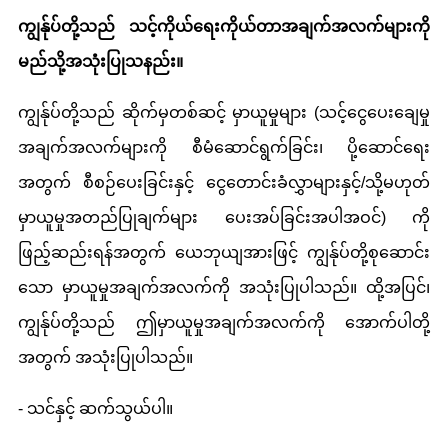
ကျွန်ုပ်တို့သည် သင့်ကိုယ်ရေးကိုယ်တာအချက်အလက်များကို
မည်သို့အသုံးပြုသနည်း။
ကျွန်ုပ်တို့သည် ဆိုက်မှတစ်ဆင့် မှာယူမှုများ (သင့်ငွေပေးချေမှု
အချက်အလက်များကို စီမံဆောင်ရွက်ခြင်း၊ ပို့ဆောင်ရေး
အတွက် စီစဉ်ပေးခြင်းနှင့် ငွေတောင်းခံလွှာများနှင့်/သို့မဟုတ်
မှာယူမှုအတည်ပြုချက်များ ပေးအပ်ခြင်းအပါအဝင်) ကို
ဖြည့်ဆည်းရန်အတွက် ယေဘုယျအားဖြင့် ကျွန်ုပ်တို့စုဆောင်း
သော မှာယူမှုအချက်အလက်ကို အသုံးပြုပါသည်။ ထို့အပြင်၊
ကျွန်ုပ်တို့သည် ဤမှာယူမှုအချက်အလက်ကို အောက်ပါတို့
အတွက် အသုံးပြုပါသည်။
- သင်နှင့် ဆက်သွယ်ပါ။