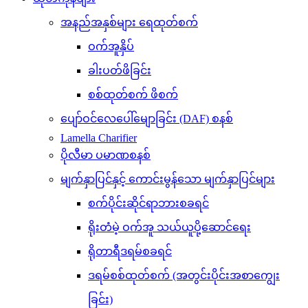
အနည်အနှစ်များ ရေထုတ်စက်
ဝက်အူနှိပ်
ခါးပတ်ဖိခြင်း
စစ်ထုတ်စက် ဖိစက်
ပျော်ဝင်လေပေါ်မျောခြင်း (DAF) စနစ်
Lamella Charifier
ပိုလီမာ ပမာဏစနစ်
မျက်နှာပြင်နှင့် ကောင်းမွန်သော မျက်နှာပြင်များ
စက်ပိုင်းဆိုင်ရာဘားစခရင်
ရိုးတံမဲ့ ဝက်အူ သယ်ယူပို့ဆောင်ရေး
ရိုတာရီဒရမ်စခရင်
ဒရမ်စစ်ထုတ်စက် (အတွင်းပိုင်းအစာကျွေး
ခြင်း)