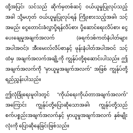
ထို့အပြင်၊ သင်သည် ဆိုက်မှတစ်ဆင့် ဝယ်ယူမှုပြုလုပ်သည့်
အခါ သို့မဟုတ် ဝယ်ယူမှုပြုလုပ်ရန် ကြိုးစားသည့်အခါ၊ သင့်
အမည်၊ ငွေတောင်းခံလွှာပို့ရန်လိပ်စာ၊ ပို့ဆောင်ရေးလိပ်စာ၊ ငွေ
ပေးချေမှုအချက်အလက် (ခရက်ဒစ်ကတ်နံပါတ်များ
အပါအဝင်)၊ အီးမေးလ်လိပ်စာနှင့် ဖုန်းနံပါတ်အပါအဝင် သင့်
ထံမှ အချက်အလက်အချို့ကို ကျွန်ုပ်တို့စုဆောင်းပါသည်။ ဤ
အချက်အလက်ကို “မှာယူမှုအချက်အလက်” အဖြစ် ကျွန်ုပ်တို့
ရည်ညွှန်းပါသည်။
ဤလုံခြုံရေးမူဝါဒတွင် “ကိုယ်ရေးကိုယ်တာအချက်အလက်”
အကြောင်း ကျွန်ုပ်တို့ပြောဆိုသောအခါ၊ ကျွန်ုပ်တို့သည်
စက်ပစ္စည်းအချက်အလက်နှင့် မှာယူမှုအချက်အလက် နှစ်မျိုး
လုံးကို ပြောဆိုနေခြင်းဖြစ်သည်။