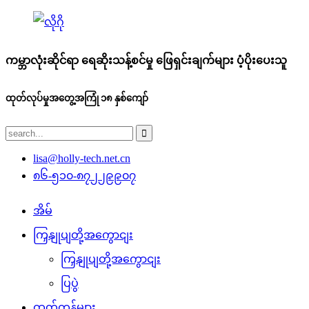
ကမ္ဘာလုံးဆိုင်ရာ ရေဆိုးသန့်စင်မှု ဖြေရှင်းချက်များ ပံ့ပိုးပေးသူ
ထုတ်လုပ်မှုအတွေ့အကြုံ ၁၈ နှစ်ကျော်
lisa@holly-tech.net.cn
၈၆-၅၁၀-၈၇၂၂၉၉၀၇
အိမ်
ကြှနျုပျတို့အကွောငျး
ကြှနျုပျတို့အကွောငျး
ပြပွဲ
ထုတ်ကုန်များ