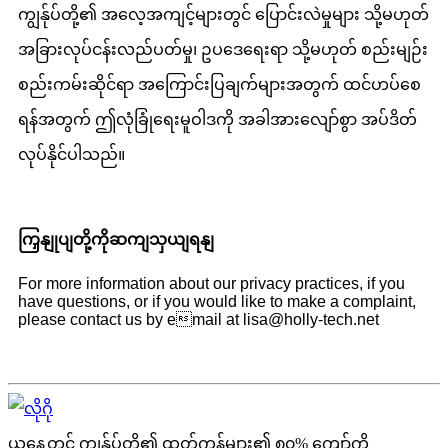
ကျွန်ုပ်တို့၏ အလေ့အကျင့်များတွင် ပြောင်းလဲမှုများ သို့မဟုတ်
အခြားလုပ်ငန်းလည်ပတ်မှု၊ ဥပဒေရေးရာ သို့မဟုတ် စည်းမျဉ်း
စည်းကမ်းဆိုင်ရာ အကြောင်းပြချက်များအတွက် ထင်ဟပ်စေ
ရန်အတွက် ဤလုံခြုံရေးမူဝါဒကို အခါအားလျော်စွာ အပ်ဒိတ်
လုပ်နိုင်ပါသည်။
ကြှနျုပျတို့ကိုဆကျသှယျရနျ
For more information about our privacy practices, if you
have questions, or if you would like to make a complaint,
please contact us by email at lisa@holly-tech.net
ယနေ့တွင် ကျွန်ုပ်တို့၏ ထုတ်ကုန်များ၏ ၈၀% ကျော်ကို