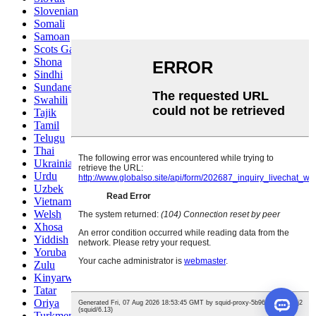
Slovenian
Somali
Samoan
Scots Gaelic
Shona
Sindhi
Sundanese
Swahili
Tajik
Tamil
Telugu
Thai
Ukrainian
Urdu
Uzbek
Vietnamese
Welsh
Xhosa
Yiddish
Yoruba
Zulu
Kinyarwanda
Tatar
Oriya
Turkmen