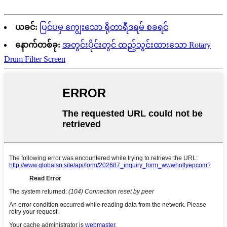
ယခင်:
ပြင်ပမှ ကျွေးသော ရိုတာရီဒရမ် စခရင်
နောက်တစ်ခု:
အတွင်းပိုင်းတွင် ထည့်သွင်းထားသော Rotary
Drum Filter Screen