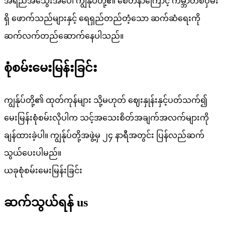
အရည်အသွေးအပေါ် ကျွန်ုပ်တို့၏ စေတနာကြောင့် ကမ္ဘာတစ်ဝှမ်း
ရှိ ဖောက်သည်များနှင့် ရေရှည်တည်တံ့သော ဆက်ဆံရေးကို
ဆက်လက်တည်ဆောက်နေပါသည်။
စုံစမ်းမေးမြန်းခြင်း
ကျွန်ုပ်တို့၏ ထုတ်ကုန်များ သို့မဟုတ် ဈေးနှုန်းနှင့်ပတ်သက်၍
မေးမြန်းစုံစမ်းလိုပါက သင့်အသေးစိတ်အချက်အလက်များကို
ချန်ထားခဲ့ပါ။ ကျွန်ုပ်တို့အဖွဲ့မှ ၂၄ နာရီအတွင်း ပြန်လည်ဆက်
သွယ်ပေးပါမည်။
ယခုစုံစမ်းမေးမြန်းခြင်း
ဆက်သွယ်ရန်
us