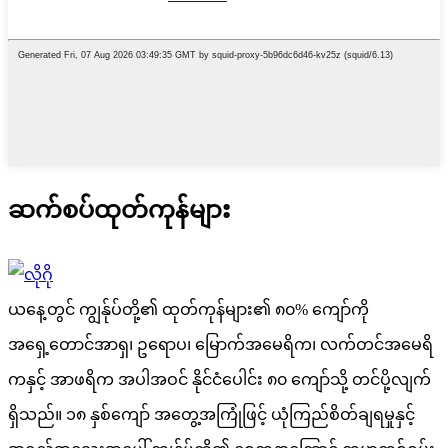
ဆက်စပ်ထုတ်ကုန်များ
ယနေ့တွင် ကျွန်ုပ်တို့၏ ထုတ်ကုန်များ၏ ၈၀% ကျော်ကို
အရှေ့တောင်အာရှ၊ ဥရောပ၊ မြောက်အမေရိက၊ လက်တင်အမေရိ
ကနှင့် အာဖရိက အပါအဝင် နိုင်ငံပေါင်း ၈၀ ကျော်သို့ တင်ပို့လျက်
ရှိသည်။ ၁၈ နှစ်ကျော် အတွေ့အကြုံဖြင့် ယုံကြည်စိတ်ချရမှုနှင့်