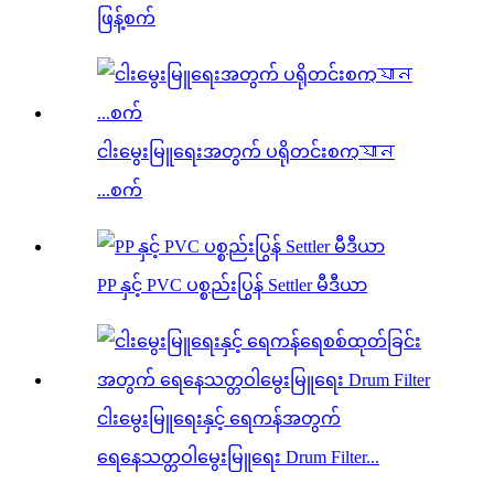
ဖြန့်စက်
ငါးမွေးမြူရေးအတွက် ပရိုတင်းစက্যান
...စက်
PP နှင့် PVC ပစ္စည်းပြွန် Settler မီဒီယာ
ငါးမွေးမြူရေးနှင့် ရေကန်အတွက်
ရေနေသတ္တဝါမွေးမြူရေး Drum Filter...