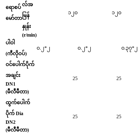
လ်အ
ရောစပ်
၁၂၀
၁၂၀
မြန်
မော်တာ
နှုန်း
(r/min)
ပါဝါ
၀.၂*၂
၀.၂*၂
၀.၃၇*၂
(ကီလိုဝပ်)
ဝင်ပေါက်ပိုက်
အချင်း
25
25
DN1
(မီလီမီတာ)
ထွက်ပေါက်
ပိုက် Dia
25
25
DN2
(မီလီမီတာ)