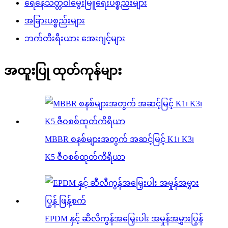
ရေနေသတ္တဝါမွေးမြူရေးပစ္စည်းများ
အခြားပစ္စည်းများ
ဘက်တီးရီးယား အေးဂျင့်များ
အထူးပြု ထုတ်ကုန်များ
MBBR စနစ်များအတွက် အဆင့်မြင့် K1၊ K3၊
K5 ဇီဝစစ်ထုတ်ကိရိယာ
EPDM နှင့် ဆီလီကွန်အမြှေးပါး အမှုန်အမွှားပြွန်