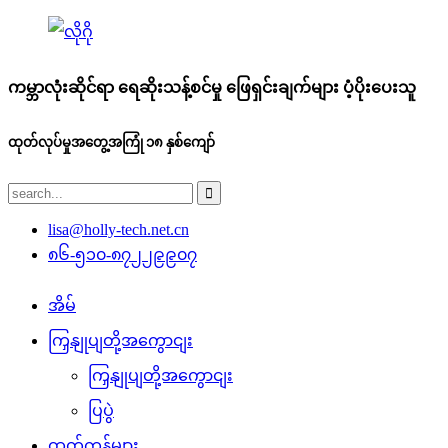
ကမ္ဘာလုံးဆိုင်ရာ ရေဆိုးသန့်စင်မှု ဖြေရှင်းချက်များ ပံ့ပိုးပေးသူ
ထုတ်လုပ်မှုအတွေ့အကြုံ ၁၈ နှစ်ကျော်
lisa@holly-tech.net.cn
၈၆-၅၁၀-၈၇၂၂၉၉၀၇
အိမ်
ကြှနျုပျတို့အကွောငျး
ကြှနျုပျတို့အကွောငျး
ပြပွဲ
ထုတ်ကုန်များ