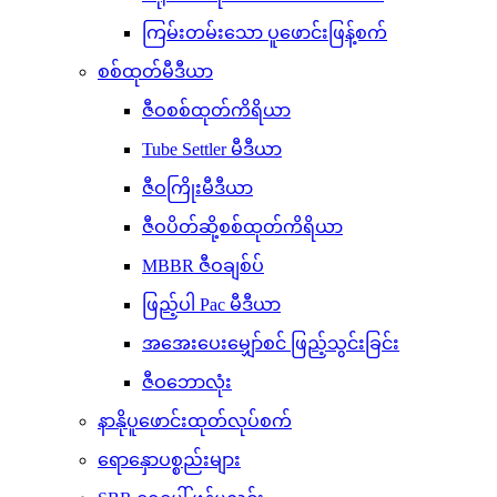
ကြမ်းတမ်းသော ပူဖောင်းဖြန့်စက်
စစ်ထုတ်မီဒီယာ
ဇီဝစစ်ထုတ်ကိရိယာ
Tube Settler မီဒီယာ
ဇီဝကြိုးမီဒီယာ
ဇီဝပိတ်ဆို့စစ်ထုတ်ကိရိယာ
MBBR ဇီဝချစ်ပ်
ဖြည့်ပါ Pac မီဒီယာ
အအေးပေးမျှော်စင် ဖြည့်သွင်းခြင်း
ဇီဝဘောလုံး
နာနိုပူဖောင်းထုတ်လုပ်စက်
ရောနှောပစ္စည်းများ