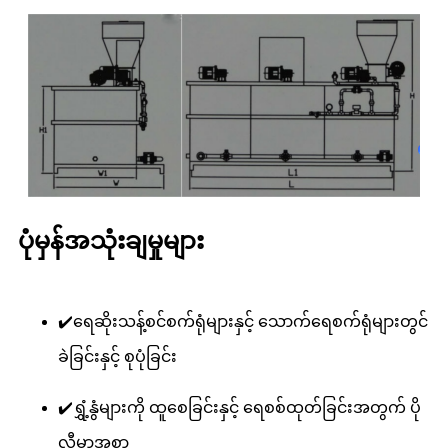
ပုံမှန်အသုံးချမှုများ
✔️ရေဆိုးသန့်စင်စက်ရုံများနှင့် သောက်ရေစက်ရုံများတွင်
ခဲခြင်းနှင့် စုပုံခြင်း
✔️ရွှံ့နွံများကို ထူစေခြင်းနှင့် ရေစစ်ထုတ်ခြင်းအတွက် ပို
လီမာအစာ