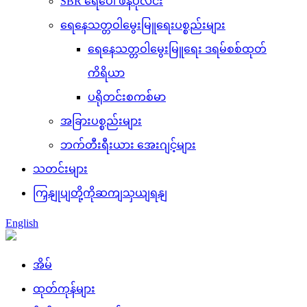
SBR ရေပေါ် ဖန်ပုလင်း
ရေနေသတ္တဝါမွေးမြူရေးပစ္စည်းများ
ရေနေသတ္တဝါမွေးမြူရေး ဒရမ်စစ်ထုတ်
ကိရိယာ
ပရိုတင်းစကစ်မာ
အခြားပစ္စည်းများ
ဘက်တီးရီးယား အေးဂျင့်များ
သတင်းများ
ကြှနျုပျတို့ကိုဆကျသှယျရနျ
English
အိမ်
ထုတ်ကုန်များ