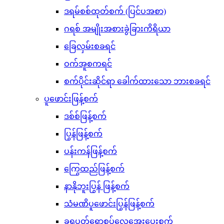
ဒရမ်စစ်ထုတ်စက် (ပြင်ပအစာ)
ဂရစ် အမျိုးအစားခွဲခြားကိရိယာ
ခြေလှမ်းစခရင်
ဝက်အူစကရင်
စက်ပိုင်းဆိုင်ရာ ခေါက်ထားသော ဘားစခရင်
ပူဖောင်းဖြန့်စက်
ဒစ်စ်ဖြန့်စက်
ပြွန်ဖြန့်စက်
ပန်းကန်ဖြန့်စက်
ကြွေထည်ဖြန့်စက်
နာနိုဘူးပြွန် ဖြန့်စက်
သံမဏိပူဖောင်းပြွန်ဖြန့်စက်
ခရုပတ်ရောစပ်လေအေးပေးစက်