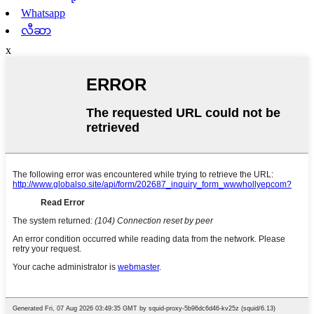
Whatsapp
လီဆာ
x