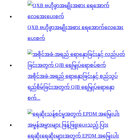
QXB ဗဟိုခွာအမျိုးအစား ရေအောက်လေအေး
ပေးစက်
အစိုင်အခဲ-အရည် ရောနှောခြင်းနှင့် စည်သွပ်
ရည်စိမ်ခြင်းအတွက် QJB ရေမြှုပ်ရောနှော
စက်...
ရေဆိုးရေဆိုးများအတွက် EPDM အမြှေးပါး