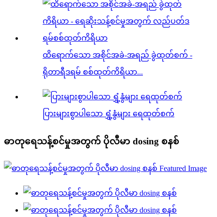
ထိရောက်သော အစိုင်အခဲ-အရည် ခွဲထုတ်စက် -
ရိုတာရီဒရမ် စစ်ထုတ်ကိရိယာ...
ပြားများစွာပါသော ရွှံ့နွံများ ရေထုတ်စက်
ဓာတုရေသန့်စင်မှုအတွက် ပိုလီမာ dosing စနစ်