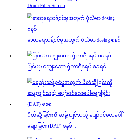
Drum Filter Screen
ဓာတုရေသန့်စင်မှုအတွက် ပိုလီမာ dosing စနစ်
ပြင်ပမှ ကျွေးသော ရိုတာရီဒရမ် စခရင်
ပိတ်ဆို့ခြင်းကို ဆန့်ကျင်သည့် ပျော်ဝင်လေပေါ်
မျောခြင်း (DAF) စနစ်...