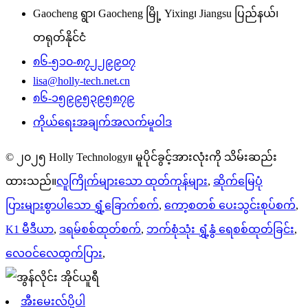
Gaocheng ရွာ၊ Gaocheng မြို့ Yixing၊ Jiangsu ပြည်နယ်၊
တရုတ်နိုင်ငံ
၈၆-၅၁၀-၈၇၂၂၉၉၀၇
lisa@holly-tech.net.cn
၈၆-၁၅၉၉၅၃၉၅၈၇၉
ကိုယ်ရေးအချက်အလက်မူဝါဒ
© ၂၀၂၅ Holly Technology။ မူပိုင်ခွင့်အားလုံးကို သိမ်းဆည်း
ထားသည်။
လူကြိုက်များသော ထုတ်ကုန်များ
,
ဆိုက်မြေပုံ
ပြားများစွာပါသော ရွှံ့ခြောက်စက်
,
ကော့စတစ် ပေးသွင်းစုပ်စက်
,
K1 မီဒီယာ
,
ဒရမ်စစ်ထုတ်စက်
,
ဘက်စုံသုံး ရွှံ့နွံ ရေစစ်ထုတ်ခြင်း
,
လေဝင်လေထွက်ပြား
,
အီးမေးလ်ပို့ပါ