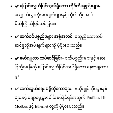
✅ ပြောင်းလွယ်ပြင်လွယ်ရှိသော တိုင်ကီပစ္စည်းများ
-
လျှောက်လွှာလိုအပ်ချက်များနှင့် ကိုက်ညီအောင်
စိတ်ကြိုက်ပြင်ဆင်ခြင်း။
✅ ဆက်စပ်ပစ္စည်းများ အစုံအလင်
- မတူညီသောတပ်
ဆင်မှုလိုအပ်ချက်များကို ပံ့ပိုးပေးသည်။
✅ မော်ဂျူလာ တပ်ဆင်ခြင်း
– စက်ပစ္စည်းများနှင့် ဆေး
ဖြည့်စခန်းကို ပြောင်းလွယ်ပြင်လွယ်ရှိသော နေရာချထား
မှု။
✅ ဆက်သွယ်ရေး ပရိုတိုကောများ
– ဗဟိုချုပ်ကိုင်မှုစနစ်
များနှင့် ချောမွေ့စွာပေါင်းစပ်နိုင်ရန်အတွက် Profibus-DP၊
Modbus နှင့် Ethernet တို့ကို ပံ့ပိုးပေးသည်။