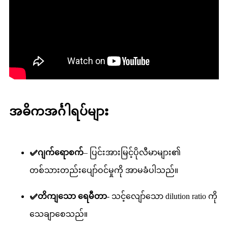
အဓိကအင်္ဂါရပ်များ
✅ဂျက်ရောစက်
– ပြင်းအားမြင့်ပိုလီမာများ၏
တစ်သားတည်းပျော်ဝင်မှုကို အာမခံပါသည်။
✅တိကျသော ရေမီတာ
- သင့်လျော်သော dilution ratio ကို
သေချာစေသည်။