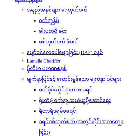
အနည်အနှစ်များ ရေထုတ်စက်
ဝက်အူနှိပ်
ခါးပတ်ဖိခြင်း
စစ်ထုတ်စက် ဖိစက်
ပျော်ဝင်လေပေါ်မျောခြင်း (DAF) စနစ်
Lamella Charifier
ပိုလီမာ ပမာဏစနစ်
မျက်နှာပြင်နှင့် ကောင်းမွန်သော မျက်နှာပြင်များ
စက်ပိုင်းဆိုင်ရာဘားစခရင်
ရိုးတံမဲ့ ဝက်အူ သယ်ယူပို့ဆောင်ရေး
ရိုတာရီဒရမ်စခရင်
ဒရမ်စစ်ထုတ်စက် (အတွင်းပိုင်းအစာကျွေး
ခြင်း)