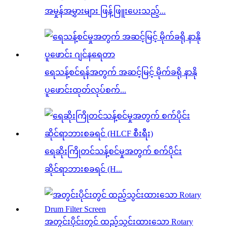
အမှုန်အမွှားများ ဖြန့်ဖြူးပေးသည့်...
ရေသန့်စင်ရန်အတွက် အဆင့်မြင့် မိုက်ခရို နာနို
ပူဖောင်းထုတ်လုပ်စက်...
ရေဆိုးကြိုတင်သန့်စင်မှုအတွက် စက်ပိုင်း
ဆိုင်ရာဘားစခရင် (H...
အတွင်းပိုင်းတွင် ထည့်သွင်းထားသော Rotary