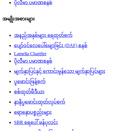
ပိုလီမာ ပမာဏစနစ်
အမျိုးအစားများ
အနည်အနှစ်များ ရေထုတ်စက်
ပျော်ဝင်လေပေါ်မျောခြင်း (DAF) စနစ်
Lamella Charifier
ပိုလီမာ ပမာဏစနစ်
မျက်နှာပြင်နှင့် ကောင်းမွန်သော မျက်နှာပြင်များ
ပူဖောင်းဖြန့်စက်
စစ်ထုတ်မီဒီယာ
နာနိုပူဖောင်းထုတ်လုပ်စက်
ရောနှောပစ္စည်းများ
SBR ရေပေါ် ဖန်ပုလင်း