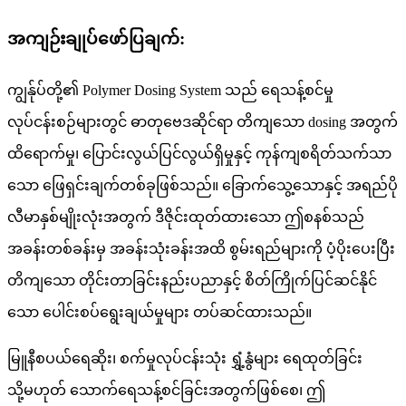
အကျဉ်းချုပ်ဖော်ပြချက်:
ကျွန်ုပ်တို့၏ Polymer Dosing System သည် ရေသန့်စင်မှု
လုပ်ငန်းစဉ်များတွင် ဓာတုဗေဒဆိုင်ရာ တိကျသော dosing အတွက်
ထိရောက်မှု၊ ပြောင်းလွယ်ပြင်လွယ်ရှိမှုနှင့် ကုန်ကျစရိတ်သက်သာ
သော ဖြေရှင်းချက်တစ်ခုဖြစ်သည်။ ခြောက်သွေ့သောနှင့် အရည်ပို
လီမာနှစ်မျိုးလုံးအတွက် ဒီဇိုင်းထုတ်ထားသော ဤစနစ်သည်
အခန်းတစ်ခန်းမှ အခန်းသုံးခန်းအထိ စွမ်းရည်များကို ပံ့ပိုးပေးပြီး
တိကျသော တိုင်းတာခြင်းနည်းပညာနှင့် စိတ်ကြိုက်ပြင်ဆင်နိုင်
သော ပေါင်းစပ်ရွေးချယ်မှုများ တပ်ဆင်ထားသည်။
မြူနီစပယ်ရေဆိုး၊ စက်မှုလုပ်ငန်းသုံး ရွှံ့နွံများ ရေထုတ်ခြင်း
သို့မဟုတ် သောက်ရေသန့်စင်ခြင်းအတွက်ဖြစ်စေ၊ ဤ