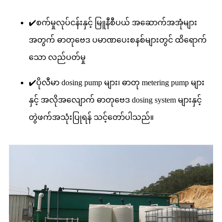
✔️စက်မှုလုပ်ငန်းနှင့် မြူနီစီပယ် အဆောက်အအုံများ
အတွက် ဓာတုဗေဒ ပမာဏပေးစနစ်များတွင် ထိရောက်
သော လည်ပတ်မှု
✔️ပိုလီမာ dosing pump များ၊ ဓာတု metering pump များ
နှင့် အလိုအလျောက် ဓာတုဗေဒ dosing system များနှင့်
တွဲဖက်အသုံးပြုရန် သင့်တော်ပါသည်။