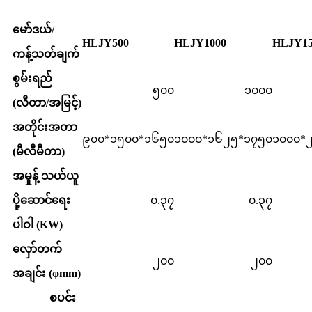
မော်ဒယ်/
HLJY500
HLJY1000
HLJY15
ကန့်သတ်ချက်
စွမ်းရည်
၅၀၀
၁၀၀၀
(လီတာ/အမြင့်)
အတိုင်းအတာ
၉၀၀*၁၅၀၀*၁၆၅၀
၁၀၀၀*၁၆၂၅*၁၇၅၀
၁၀၀၀*
(မီလီမီတာ)
အမှုန့် သယ်ယူ
ပို့ဆောင်ရေး
၀.၃၇
၀.၃၇
ပါဝါ (KW)
လှော်တက်
၂၀၀
၂၀၀
အချင်း (φmm)
စပင်း