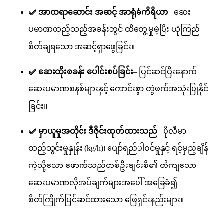
✅ အာထရာဆောင်း အဆင့် အာရုံခံကိရိယာ
– ဆေး
ပမာဏထည့်သည့်အခန်းတွင် ထိတွေ့မှုမဲ့ပြီး ယုံကြည်
စိတ်ချရသော အဆင့်ရှာဖွေခြင်း။
✅ ဆေးထိုးစခန်း ပေါင်းစပ်ခြင်း
– ပြင်ဆင်ပြီးနောက်
ဆေးပမာဏစနစ်များနှင့် ကောင်းစွာ တွဲဖက်အသုံးပြုနိုင်
ခြင်း။
✅ မှာယူမှုအတိုင်း ဒီဇိုင်းထုတ်ထားသည်
– ပိုလီမာ
ထည့်သွင်းမှုနှုန်း (kg/h)၊ ပျော်ရည်ပါဝင်မှုနှင့် ရင့်မှည့်ချိန်
ကဲ့သို့သော ဖောက်သည်တစ်ဦးချင်းစီ၏ တိကျသော
ဆေးပမာဏလိုအပ်ချက်များအပေါ် အခြေခံ၍
စိတ်ကြိုက်ပြင်ဆင်ထားသော ဖြေရှင်းနည်းများ။