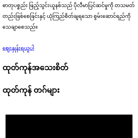
ဓာတုပစ္စည်း ဖြည့်သွင်းယူနစ်သည် ပိုလီမာပြင်ဆင်မှုကို တသမတ်
တည်းဖြစ်စေခြင်းနှင့် ယုံကြည်စိတ်ချရသော စွမ်းဆောင်ရည်ကို
သေချာစေသည်။
ဈေးနှုန်းရယူပါ
ထုတ်ကုန်အသေးစိတ်
ထုတ်ကုန် တဂ်များ