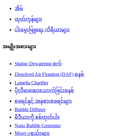
အိမ်
ထုတ်ကုန်များ
ငါးမွေးမြူရေး ကိရိယာများ
အမျိုးအစားများ
Sludge Dewatering စက်
Dissolved Air Flotation (DAF) စနစ်
Lamella Charifier
ပိုလီမာဆေးသောက်ခြင်းစနစ်
စခရင်နှင့် အနုစားစခရင်များ
Bubble Diffuser
မီဒီယာကို စစ်ထုတ်ပါ။
Nano Bubble Generator
Mixer ပစ္စည်းများ