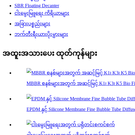
SBR Floating Decanter
ငါးမွေးမြူရေး ကိရိယာများ
အခြားပစ္စည်းများ
ဘက်တီးရီးယားပိုးမွှားများ
အထူးအသားပေး ထုတ်ကုန်များ
MBBR စနစ်များအတွက် အဆင့်မြင့် K1၊ K3၊ K5 Bio Fil
EPDM နှင့် Silicone Membrane Fine Bubble Tube Diffus