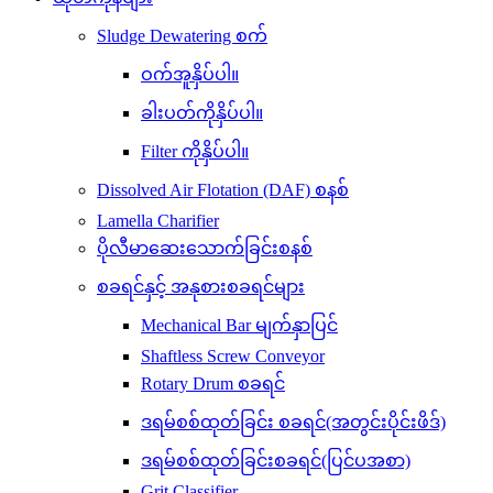
Sludge Dewatering စက်
ဝက်အူနှိပ်ပါ။
ခါးပတ်ကိုနှိပ်ပါ။
Filter ကိုနှိပ်ပါ။
Dissolved Air Flotation (DAF) စနစ်
Lamella Charifier
ပိုလီမာဆေးသောက်ခြင်းစနစ်
စခရင်နှင့် အနုစားစခရင်များ
Mechanical Bar မျက်နှာပြင်
Shaftless Screw Conveyor
Rotary Drum စခရင်
ဒရမ်စစ်ထုတ်ခြင်း စခရင်(အတွင်းပိုင်းဖိဒ်)
ဒရမ်စစ်ထုတ်ခြင်းစခရင်(ပြင်ပအစာ)
Grit Classifier