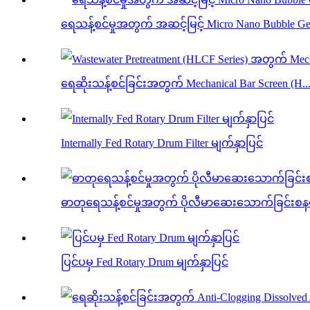
ရေသန့်စင်မှုအတွက် အဆင့်မြင့် Micro Nano Bubble Gene
ရေဆိုးသန့်စင်ခြင်းအတွက် Mechanical Bar Screen (H..
Internally Fed Rotary Drum Filter မျက်နှာပြင်
ဓာတုရေသန့်စင်မှုအတွက် ပိုလီမာဆေးသောက်ခြင်းစန
ပြင်ပမှ Fed Rotary Drum မျက်နှာပြင်