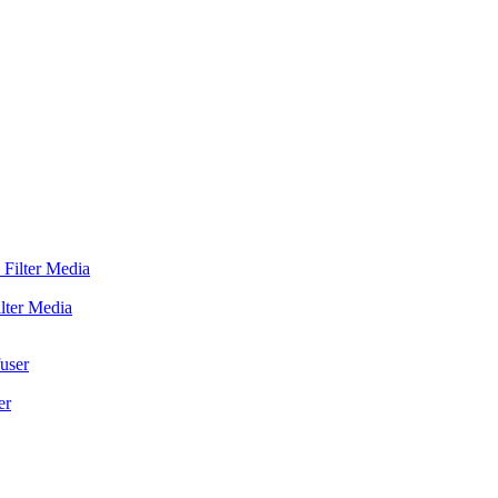
ter Media
er