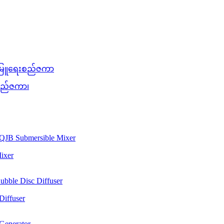
းစည်ဇကာ၊
ixer
iffuser