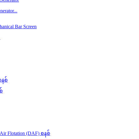
rator...
.
စ်