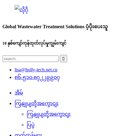
Global Wastewater Treatment Solutions ပံ့ပိုးပေးသူ
18 နှစ်ကျော်ကုန်ထုတ်လုပ်မှုကျွမ်းကျင်
lisa@holly-tech.net.cn
၈၆-၅၁၀-၈၇၂၂၉၉၀၇
အိမ်
ကြှနျုပျတို့အကွောငျး
ကြှနျုပျတို့အကွောငျး
ပြပွဲ
ထုတ်ကုန်များ