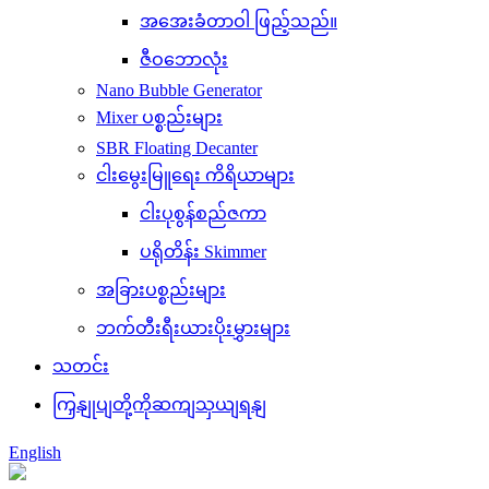
အအေးခံတာဝါ ဖြည့်သည်။
ဇီဝဘောလုံး
Nano Bubble Generator
Mixer ပစ္စည်းများ
SBR Floating Decanter
ငါးမွေးမြူရေး ကိရိယာများ
ငါးပုစွန်စည်ဇကာ
ပရိုတိန်း Skimmer
အခြားပစ္စည်းများ
ဘက်တီးရီးယားပိုးမွှားများ
သတင်း
ကြှနျုပျတို့ကိုဆကျသှယျရနျ
English